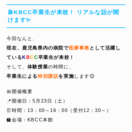
🎤KBCC卒業生が来校！ リアルな話が聞
けます✨
今回なんと、
現在、鹿児島県内の病院で
医療事務
として活躍し
ている
K
B
C
C
卒業生が来校！
そして、
体験授業
の時間に、
卒業生による
特別講話
を実施
します😊
📅開催概要
📍開催日：5月23日（土）
⏰時間：13：00～16：00（受付12：30～）
🏫会場：KBCC本館