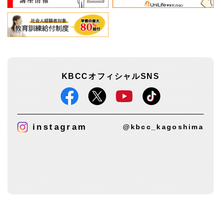
KBCCオフィシャルSNS
instagram
@kbcc_kagoshima