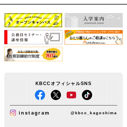
KBCCオフィシャルSNS
instagram
@kbcc_kagoshima