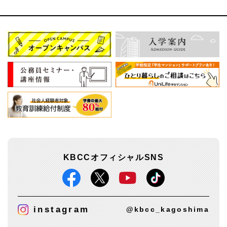
KBCCオフィシャルSNS
instagram
@kbcc_kagoshima