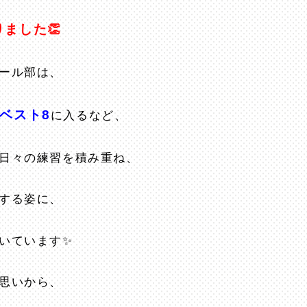
ました👏
ール部は、
ベスト8
に入るなど、
日々の練習を積み重ね、
する姿に、
いています✨
思いから、