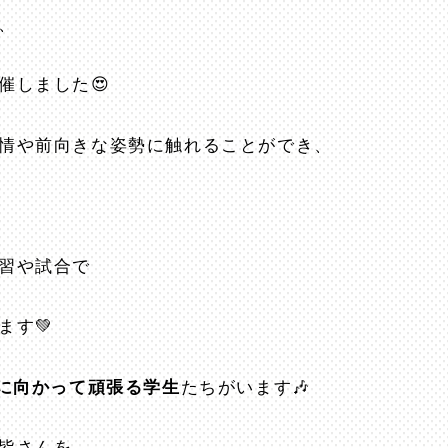
、
催しました😍
情や前向きな姿勢に触れることができ、
習や試合で
ます💚
に向かって頑張る学生
たちがいます🎶
皆さんを、