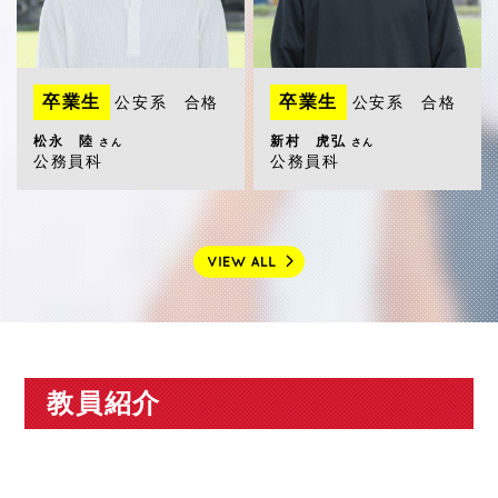
卒業生
卒業生
公安系 合格
公安系 合格
松永 陸
新村 虎弘
さん
さん
公務員科
公務員科
教員紹介