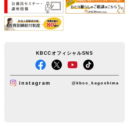
KBCCオフィシャルSNS
instagram
@kbcc_kagoshima