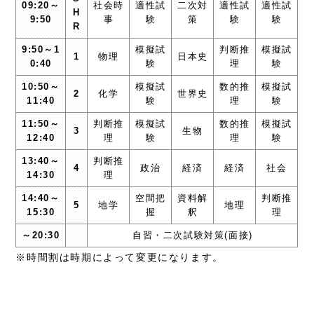
09:20～
社会時
適性試
二次対
適性試
適性試
H
9:50
事
験
策
験
験
R
9:50～1
模擬試
判断推
模擬試
1
物理
日本史
0:40
験
理
験
10:50～
模擬試
数的推
模擬試
2
化学
世界史
11:40
験
理
験
11:50～
判断推
模擬試
数的推
模擬試
3
生物
12:40
理
験
理
験
13:40～
判断推
4
政治
経済
経済
社会
14:30
理
14:40～
空間把
資料解
判断推
5
地学
地理
15:30
握
釈
理
～20:30
自習・二次試験対策(面接)
※時間割は時期によって変更になります。