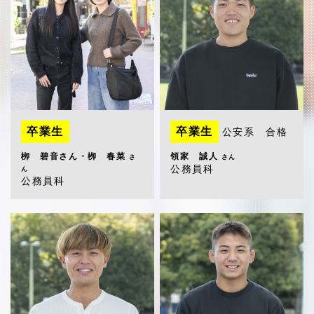
卒業生
卒業生
公安系 合格
栁 碧音さん・栁 春菜
領家 誠人
さ
さん
公務員科
ん
公務員科