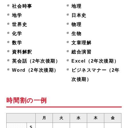
社会時事
地理
地学
日本史
世界史
物理
化学
生物
数学
文章理解
資料解釈
総合演習
英会話（2年次後期）
Excel（2年次後期）
Word（2年次後期）
ビジネスマナー（2年
次後期）
時間割の一例
月
火
水
木
金
S