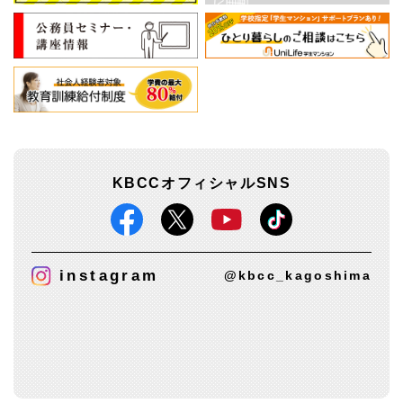
KBCCオフィシャルSNS
instagram
@kbcc_kagoshima