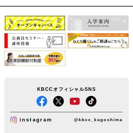
KBCCオフィシャルSNS
instagram
@kbcc_kagoshima