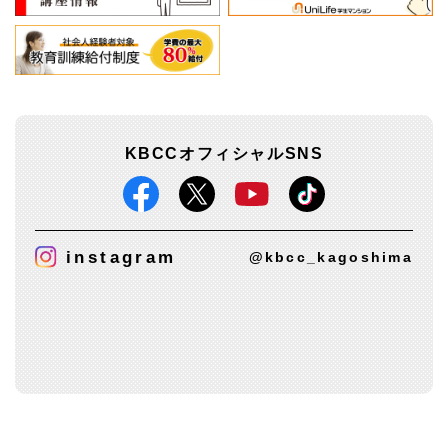
KBCCオフィシャルSNS
instagram
@kbcc_kagoshima