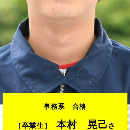
事務系 合格
本村 晃己
［卒業生］
さ