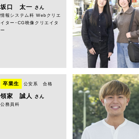
坂口 太一
さん
情報システム科 Webクリエ
イター･CG映像クリエイタ
ー
卒業生
公安系 合格
領家 誠人
さん
公務員科