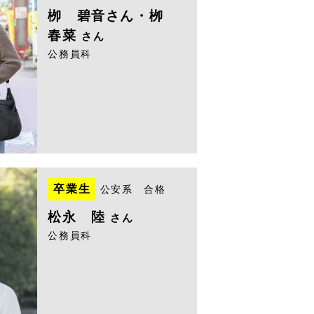
栁 碧音さん・栁
春菜
さん
公務員科
卒業生
公安系 合格
松永 陸
さん
公務員科