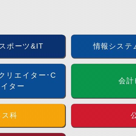
スポーツ&IT
情報システム
bクリエイター･C
会計
エイター
ネス科