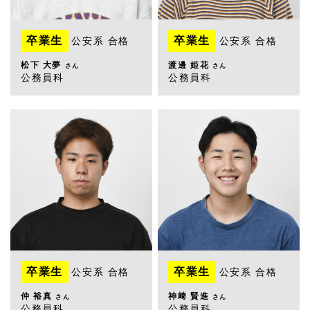
卒業生
卒業生
公安系 合格
公安系 合格
松下 大夢
渡邊 姫花
さん
さん
公務員科
公務員科
卒業生
卒業生
公安系 合格
公安系 合格
仲 裕真
神﨑 賢進
さん
さん
公務員科
公務員科