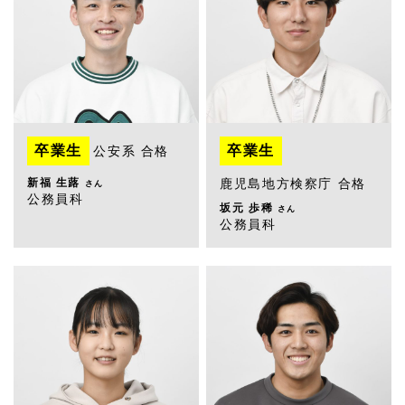
卒業生
卒業生
公安系 合格
新福 生蕗
鹿児島地方検察庁 合格
さん
公務員科
坂元 歩稀
さん
公務員科