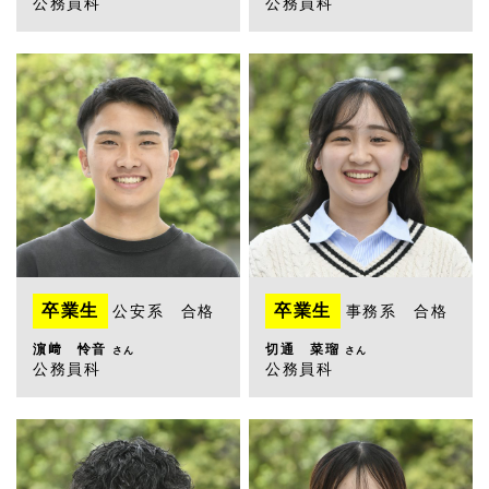
公務員科
公務員科
卒業生
卒業生
公安系 合格
事務系 合格
濵﨑 怜音
切通 菜瑠
さん
さん
公務員科
公務員科