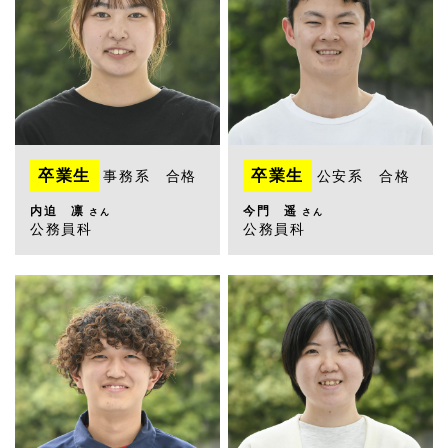
卒業生
卒業生
事務系 合格
公安系 合格
内迫 凛
今門 遥
さん
さん
公務員科
公務員科