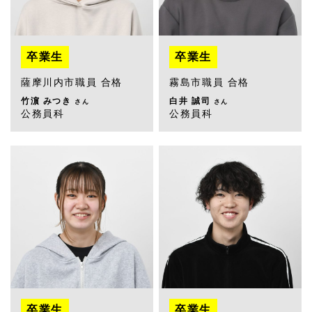
卒業生
卒業生
薩摩川内市職員 合格
霧島市職員 合格
竹濵 みつき
白井 誠司
さん
さん
公務員科
公務員科
卒業生
卒業生