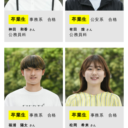
卒業生
卒業生
事務系 合格
公安系 合格
神田 和香
有田 煌
さん
さん
公務員科
公務員科
卒業生
卒業生
事務系 合格
事務系 合格
福浦 陽太
松岡 希来
さん
さん