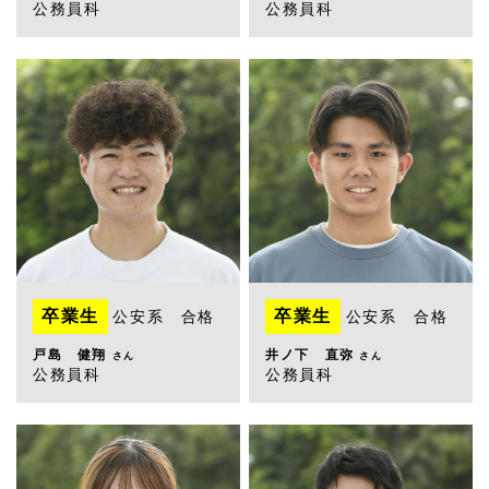
公務員科
公務員科
卒業生
卒業生
公安系 合格
公安系 合格
戸島 健翔
井ノ下 直弥
さん
さん
公務員科
公務員科