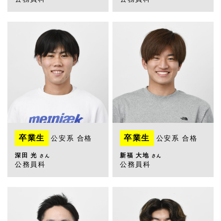
卒業生
卒業生
公安系 合格
公安系 合格
深田 光
新福 大地
さん
さん
公務員科
公務員科