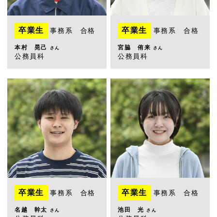
卒業生
卒業生
事務系 合格
事務系 合格
本村 晃己
宮脇 侑来
さん
さん
公務員科
公務員科
卒業生
卒業生
事務系 合格
事務系 合格
名越 幹太
池田 光
さん
さん