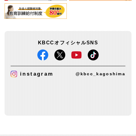
KBCCオフィシャルSNS
instagram
@kbcc_kagoshima