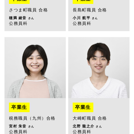
さつま町職員 合格
長島町職員 合格
穂満 綾音
小川 航平
さん
さん
公務員科
公務員科
卒業生
卒業生
税務職員（九州）合格
大崎町職員 合格
宮村 朱音
北野 龍之介
さん
さん
公務員科
公務員科