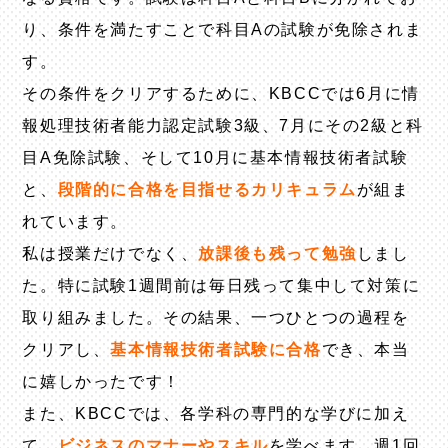
り、条件を満たすことで科目Aの試験が免除されま
す。
その条件をクリアするために、KBCCでは6月に情
報処理技術者能力認定試験3級、7月にその2級と科
目A免除試験、そして10月に基本情報技術者試験
と、
段階的に合格を目指せるカリキュラム
が組ま
れています。
私は授業だけでなく、
放課後も残って勉強
しまし
た。特に試験1週間前は毎日残って集中して対策に
取り組みました。その結果、一つひとつの過程を
クリアし、
基本情報技術者試験に合格
でき、本当
に嬉しかったです！
また、KBCCでは、各学科の専門的な学びに加え
て、
ビジネスのマナーやスキル
を学べます。週1回