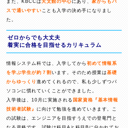
また、KBCCは
天文館の中心
にあり、
家からもバ
スで通いやすい
ことも入学の決め手になりまし
た。
ゼロからでも大丈夫
着実に合格を目指せるカリキュラム
情報システム科では、入学してから
初めて情報系
を学ぶ学生が約７割
います。そのため授業は
基礎
からゆっくり
進めてくれるので、私も少しずつパ
ソコンに慣れていくことができました。
入学後は、10月に実施される
国家資格『基本情報
技術者試験』
に向けて勉強を進めていきます。こ
の試験は、エンジニアを目指すうえでの登竜門と
なる資格です。試験は科目Aと科目Bに分かれてお