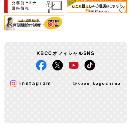
KBCCオフィシャルSNS
instagram
@kbcc_kagoshima