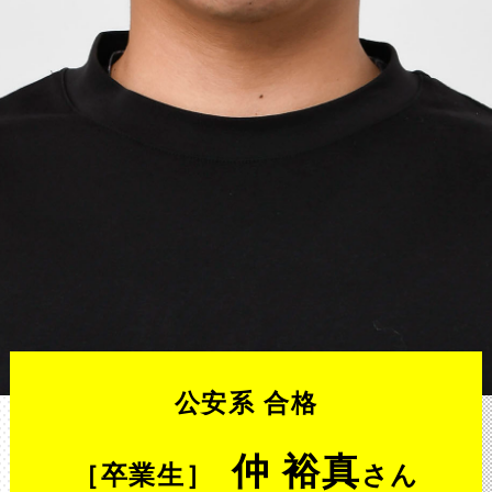
公安系 合格
仲 裕真
［卒業生］
さん