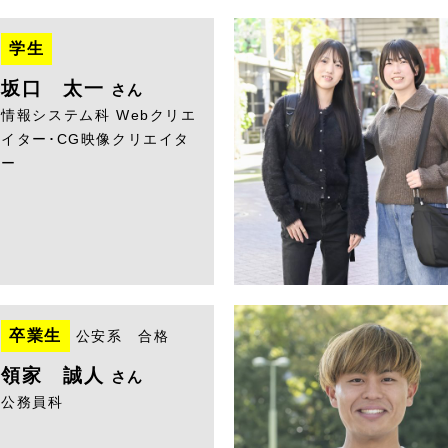
学生
坂口 太一
さん
情報システム科 Webクリエ
イター･CG映像クリエイタ
ー
卒業生
公安系 合格
領家 誠人
さん
公務員科