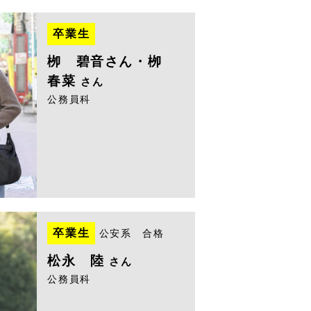
卒業生
栁 碧音さん・栁
春菜
さん
公務員科
卒業生
公安系 合格
松永 陸
さん
公務員科