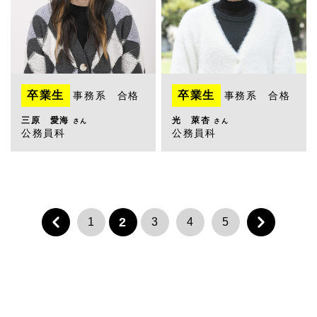
卒業生
卒業生
事務系 合格
事務系 合格
三原 愛海
光 萊杏
さん
さん
公務員科
公務員科
2
«
1
3
4
5
»