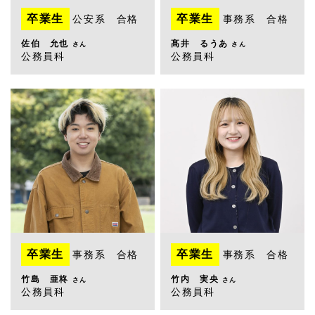
卒業生
卒業生
公安系 合格
事務系 合格
佐伯 允也
髙井 るうあ
さん
さん
公務員科
公務員科
卒業生
卒業生
事務系 合格
事務系 合格
竹島 亜柊
竹内 実央
さん
さん
公務員科
公務員科