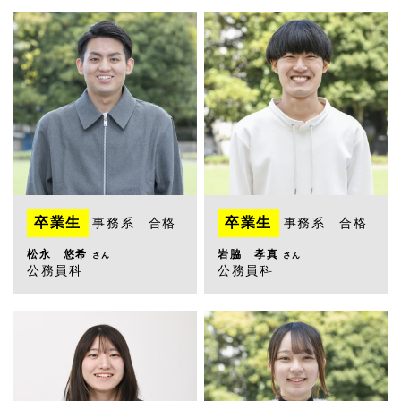
卒業生
卒業生
事務系 合格
事務系 合格
松永 悠希
岩脇 孝真
さん
さん
公務員科
公務員科