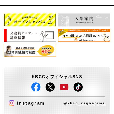
KBCCオフィシャルSNS
instagram
@kbcc_kagoshima