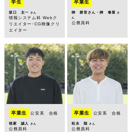
学生
卒業生
坂口 太一
栁 碧音さん・栁 春菜
さん
さ
情報システム科 Webク
ん
公務員科
リエイター･CG映像クリ
エイター
卒業生
卒業生
公安系 合格
公安系 合格
領家 誠人
松永 陸
さん
さん
公務員科
公務員科