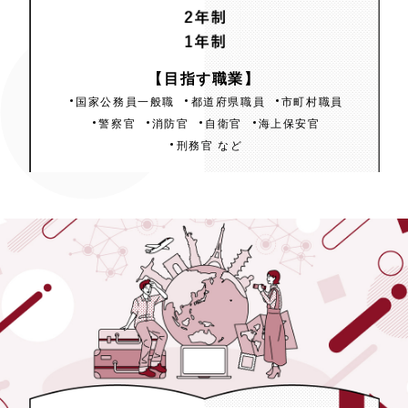
公務員科
【目指す職業】
［ 2年制(男女) ］
国家公務員一般職
都道府県職員
市町村職員
［ 1年制(男女) ］
警察官
消防官
自衛官
海上保安官
刑務官 など