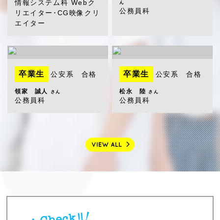
情報システム科 Webク
ん
公務員科
リエイター･CG映像クリ
エイター
卒業生
卒業生
公安系 合格
公安系 合格
領家 誠人
松永 陸
さん
さん
公務員科
公務員科