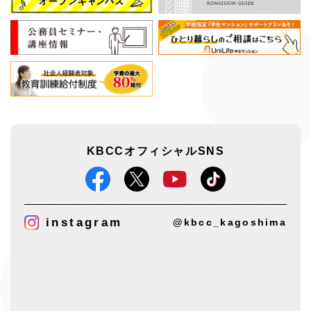
KBCCオフィシャルSNS
instagram
@kbcc_kagoshima