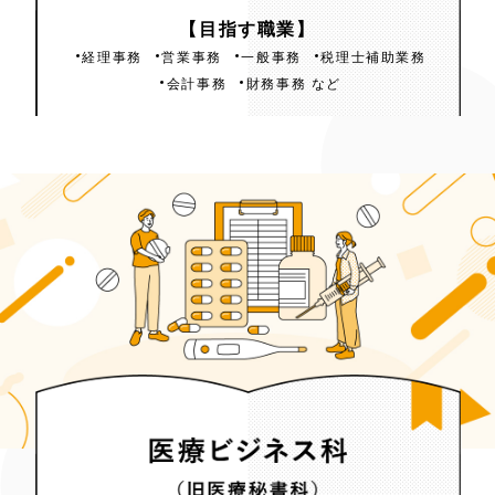
【目指す職業】
（旧総合ビジネス科 会計実務）
経理事務
営業事務
一般事務
税理士補助業務
会計事務
財務事務 など