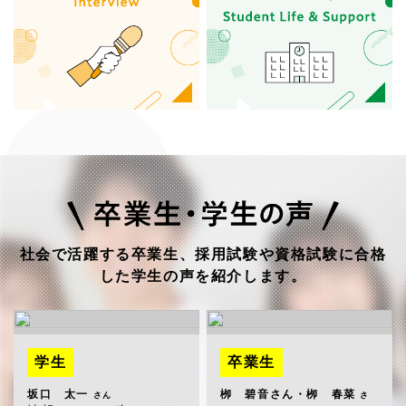
社会で活躍する卒業生、採用試験や資格試験に合格
した学生の声を紹介します。
学生
卒業生
坂口 太一
栁 碧音さん・栁 春菜
さん
さ