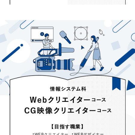
情報システム科
【目指す職業】
Webクリエイター
コース
CG映像クリエイター
WEBクリエイター
WEBデザイナー
コース